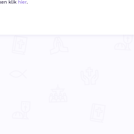
ken klik
hier
.