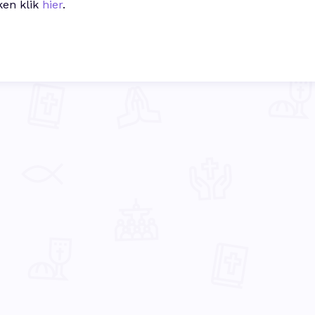
ken klik
hier
.