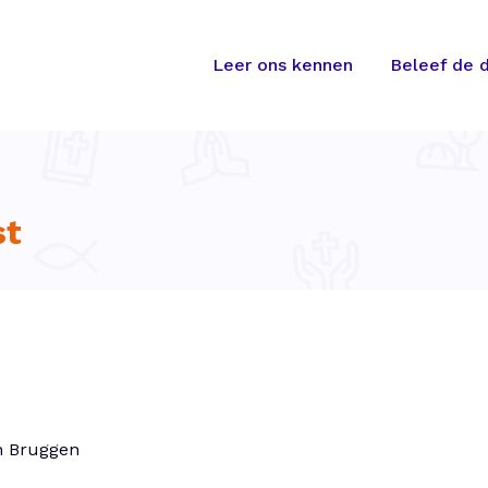
Leer ons kennen
Beleef de d
st
6
n Bruggen