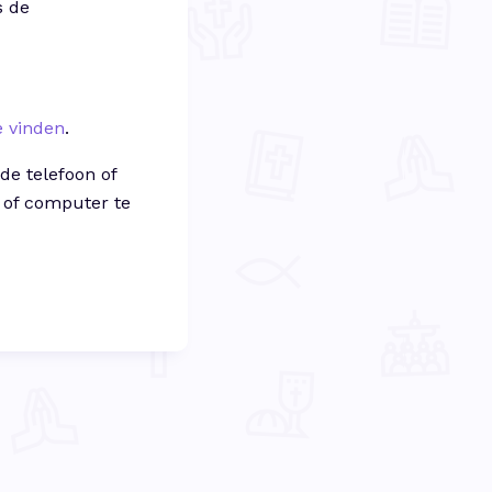
s de
e vinden
.
 de telefoon of
p of computer te