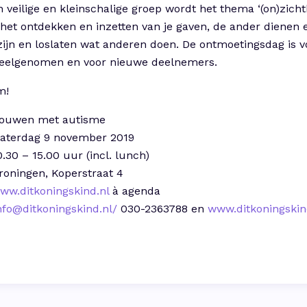
n veilige en kleinschalige groep wordt het thema ‘(on)zich
het ontdekken en inzetten van je gaven, de ander dienen en
 zijn en loslaten wat anderen doen. De ontmoetingsdag is 
eelgenomen en voor nieuwe deelnemers.
m!
wen met autisme
dag 9 november 2019
15.00 uur (incl. lunch)
gen, Koperstraat 4
ww.ditkoningskind.nl
à agenda
nfo@ditkoningskind.nl/
030-2363788 en
www.ditkoningskin