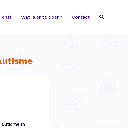
ienst
Wat is er te doen?
Contact
autisme
 autisme in