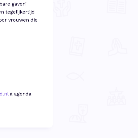
tbare gaven’
 tegelijkertijd
voor vrouwen die
d.nl
à agenda