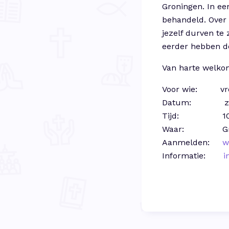
Groningen. In ee
behandeld. Over 
jezelf durven te
eerder hebben d
Van harte welko
Voor wie
: vrou
Datum
: zater
Tijd
: 10.30 – 
Waar
: Gronin
Aanmelden
:
w
Informatie:
i