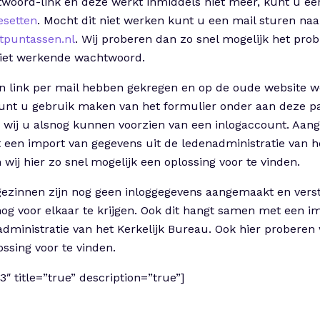
woord-link en deze werkt inmiddels niet meer, kunt u ee
esetten
. Mocht dit niet werken kunt u een mail sturen naa
tpuntassen.nl
. Wij proberen dan zo snel mogelijk het pro
niet werkende wachtwoord.
 link per mail hebben gekregen en op de oude website w
unt u gebruik maken van het formulier onder aan deze pa
 wij u alsnog kunnen voorzien van een inlogaccount. Aang
en import van gegevens uit de ledenadministratie van he
wij hier zo snel mogelijk een oplossing voor te vinden.
gezinnen zijn nog geen inloggegevens aangemaakt en verst
nog voor elkaar te krijgen. Ook dit hangt samen met een i
administratie van het Kerkelijk Bureau. Ook hier proberen 
ossing voor te vinden.
3″ title=”true” description=”true”]