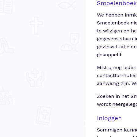
Smoelenboek
We hebben inmid
Smoelenboek nie
te wijzigen en h
gegevens staan i
gezinssituatie on
gekoppeld.
Mist u nog leden 
contactformulier
aanwezig zijn. W
Zoeken in het Sm
wordt neergelegd
Inloggen
Sommigen kunnen 