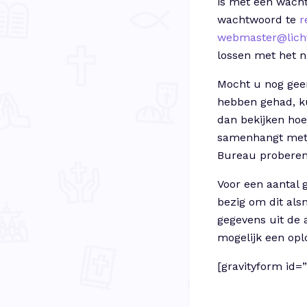
is met een wacht
wachtwoord te
r
webmaster@lich
lossen met het 
Mocht u nog geen
hebben gehad, k
dan bekijken hoe
samenhangt met e
Bureau proberen 
Voor een aantal 
bezig om dit als
gegevens uit de 
mogelijk een opl
[gravityform id=”