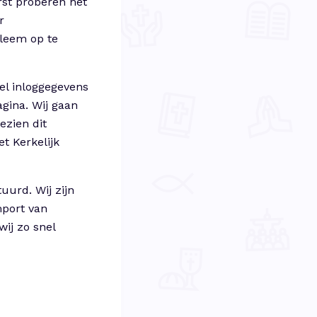
rst proberen het
r
bleem op te
el inloggegevens
gina. Wij gaan
ezien dit
t Kerkelijk
uurd. Wij zijn
mport van
wij zo snel