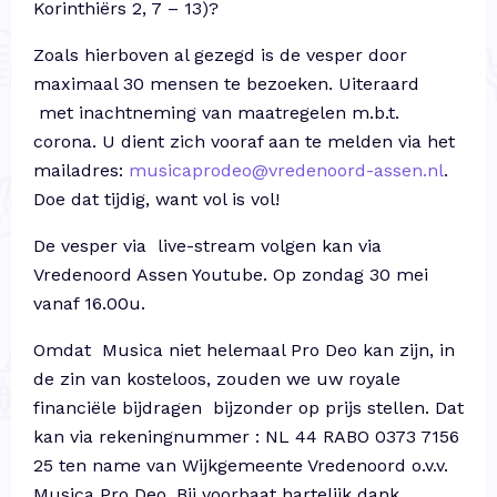
Korinthiërs 2, 7 – 13)?
Zoals hierboven al gezegd is de vesper door
maximaal 30 mensen te bezoeken. Uiteraard
met inachtneming van maatregelen m.b.t.
corona. U dient zich vooraf aan te melden via het
mailadres:
musicaprodeo@vredenoord-assen.nl
.
Doe dat tijdig, want vol is vol!
De vesper via live-stream volgen kan via
Vredenoord Assen Youtube. Op zondag 30 mei
vanaf 16.00u.
Omdat Musica niet helemaal Pro Deo kan zijn, in
de zin van kosteloos, zouden we uw royale
financiële bijdragen bijzonder op prijs stellen. Dat
kan via rekeningnummer : NL 44 RABO 0373 7156
25 ten name van Wijkgemeente Vredenoord o.v.v.
Musica Pro Deo. Bij voorbaat hartelijk dank